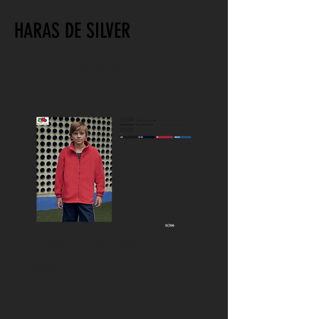
HARAS DE SILVER
05 56 73 91 01
Polaire Enfant
Prix
35,00 €